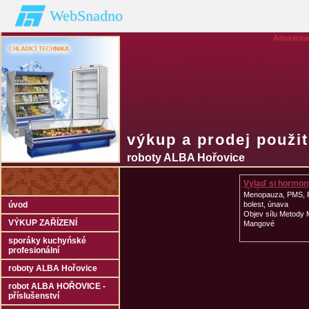
WebSnadno
Administr
výkup a prodej použi
roboty ALBA Hořovice
Vylaď si hormon
léků
Menopauza, PMS,
úvod
bolest, únava
Objev sílu Metody 
VÝKUP ZAŘÍZENÍ
Mangové
sporáky kuchyńské
profesionální
roboty ALBA Hořovice
robot ALBA HOŘOVICE -
příslušenství