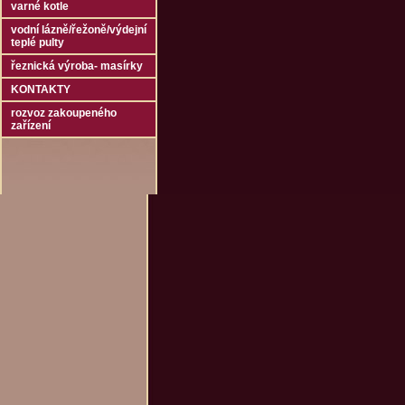
varné kotle
vodní lázně/řežoně/výdejní
teplé pulty
řeznická výroba- masírky
KONTAKTY
rozvoz zakoupeného
zařízení