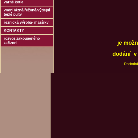
varné kotle
vodní lázně/řežoně/výdejní
teplé pulty
řeznická výroba- masírky
KONTAKTY
rozvoz zakoupeného
je možn
zařízení
dodání v 
Podmínk