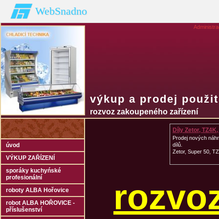
WebSnadno
Administr
výkup a prodej použi
rozvoz zakoupeného zařízení
Díly Zetor, TZ4K
Prodej nových náh
úvod
dílů.
Zetor, Super 50, T
VÝKUP ZAŘÍZENÍ
sporáky kuchyńské
profesionální
rozvo
roboty ALBA Hořovice
robot ALBA HOŘOVICE -
příslušenství