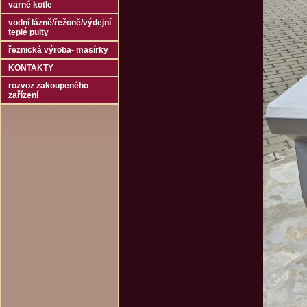
varné kotle
vodní lázně/řežoně/výdejní
teplé pulty
řeznická výroba- masírky
KONTAKTY
rozvoz zakoupeného
zařízení