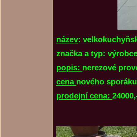
název
: velkokuchyňsk
značka a typ: výrobce
popis:
nerezové proved
cena
nového sporáku
prodejní cena:
24000,