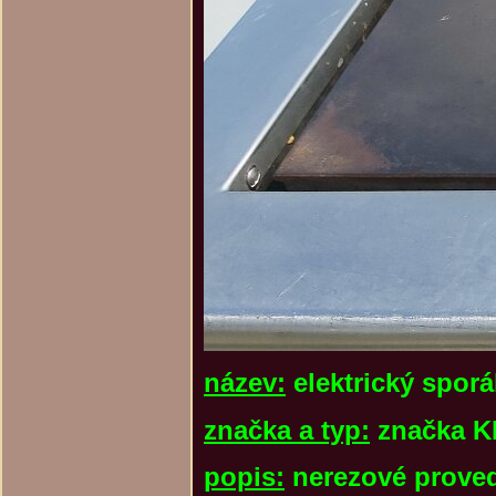
název:
elektrický sporá
značka a typ:
značka K
popis:
nerezové provede