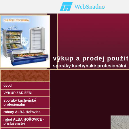
WebSnadno
výkup a prodej použi
sporáky kuchyńské profesionální
úvod
VÝKUP ZAŘÍZENÍ
sporáky kuchyńské
profesionální
roboty ALBA Hořovice
robot ALBA HOŘOVICE -
příslušenství