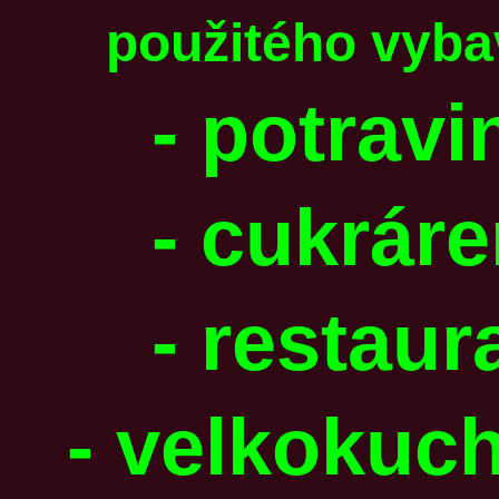
použitého vyba
- potrav
- cukrár
- restaur
- velkokuc