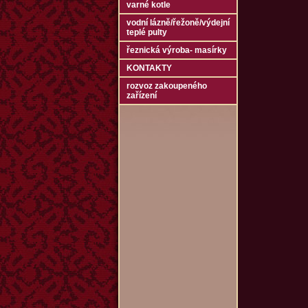
varné kotle
vodní lázně/řežoně/výdejní
teplé pulty
řeznická výroba- masírky
KONTAKTY
rozvoz zakoupeného
zařízení