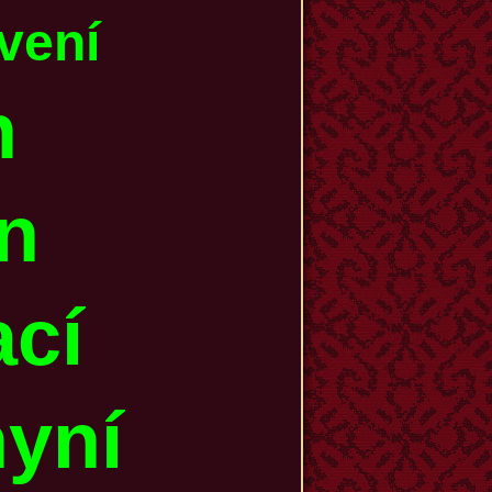
vení
in
en
ací
hyní