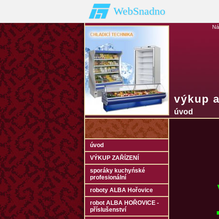
WebSnadno
Ná
výkup a
úvod
úvod
VÝKUP ZAŘÍZENÍ
sporáky kuchyńské
profesionální
roboty ALBA Hořovice
robot ALBA HOŘOVICE -
příslušenství