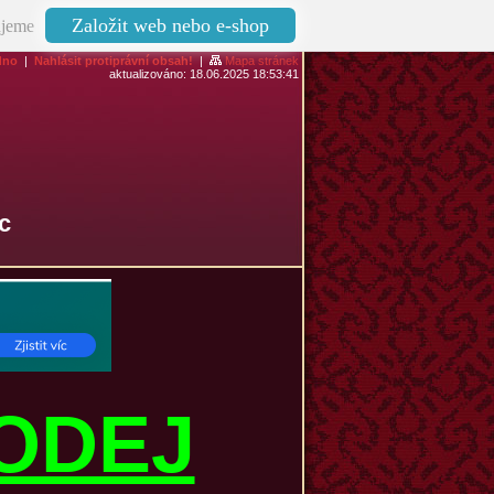
Založit web nebo e-shop
jeme
dno
|
Nahlásit protiprávní obsah!
|
Mapa stránek
aktualizováno: 18.06.2025 18:53:41
c
ODEJ