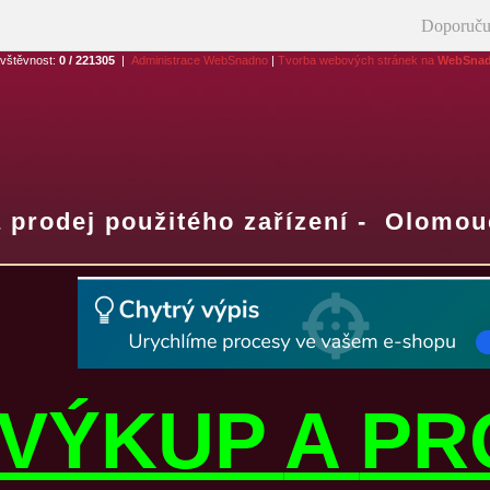
Doporuču
vštěvnost:
0 / 221305
|
Administrace WebSnadno
|
Tvorba webových stránek na
WebSna
 prodej použitého zařízení - Olomou
VÝKUP
A
PR