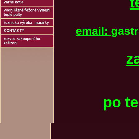
t
varné kotle
vodní lázně/řežoně/výdejní
teplé pulty
řeznická výroba- masírky
email:
gast
KONTAKTY
rozvoz zakoupeného
zařízení
z
po t