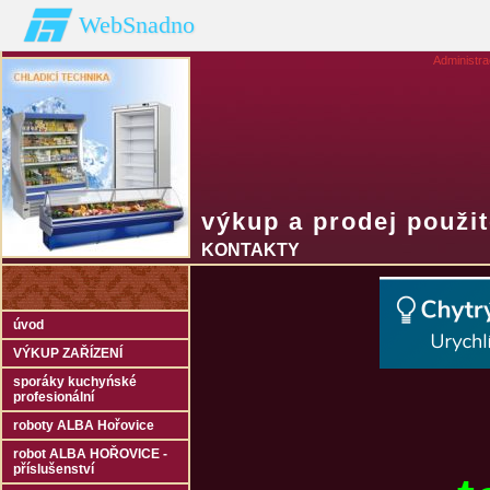
WebSnadno
Administr
výkup a prodej použi
KONTAKTY
úvod
VÝKUP ZAŘÍZENÍ
sporáky kuchyńské
profesionální
roboty ALBA Hořovice
robot ALBA HOŘOVICE -
příslušenství