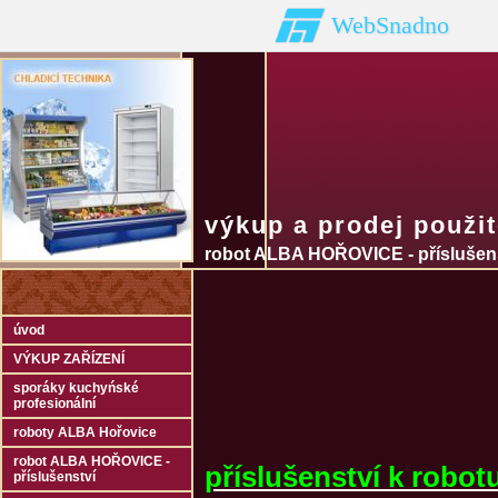
WebSnadno
výkup a prodej použi
robot ALBA HOŘOVICE - příslušen
úvod
VÝKUP ZAŘÍZENÍ
sporáky kuchyńské
profesionální
roboty ALBA Hořovice
robot ALBA HOŘOVICE -
příslušenství k rob
příslušenství