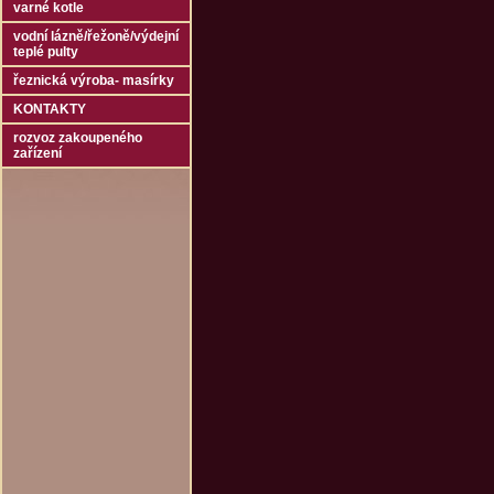
varné kotle
vodní lázně/řežoně/výdejní
teplé pulty
řeznická výroba- masírky
KONTAKTY
rozvoz zakoupeného
zařízení