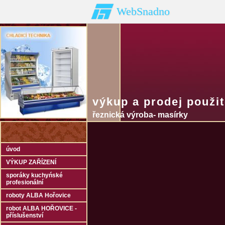
WebSnadno
výkup a prodej použi
řeznická výroba- masírky
úvod
VÝKUP ZAŘÍZENÍ
sporáky kuchyńské
profesionální
roboty ALBA Hořovice
robot ALBA HOŘOVICE -
příslušenství