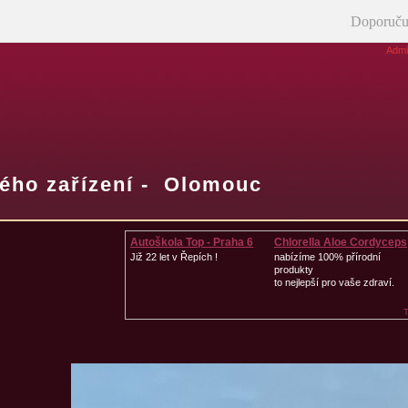
Doporuču
Admi
tého zařízení - Olomouc
Autoškola Top - Praha 6
Chlorella Aloe Cordyceps
Již 22 let v Řepích !
nabízíme 100% přírodní
produkty
to nejlepší pro vaše zdraví.