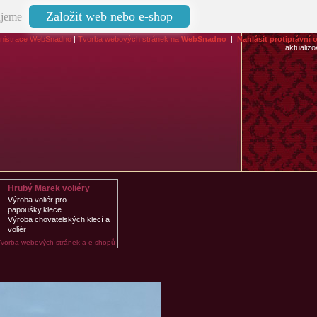
Založit web nebo e-shop
jeme
nistrace WebSnadno
|
Tvorba webových stránek na
WebSnadno
|
Nahlásit protiprávní 
aktualiz
Hrubý Marek voliéry
Výroba voliér pro
papoušky,klece
Výroba chovatelských klecí a
voliér
Tvorba webových stránek a e-shopů